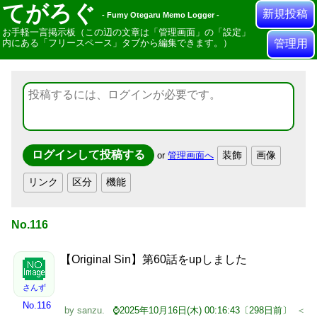
てがろぐ
新規投稿
- Fumy Otegaru Memo Logger -
お手軽一言掲示板（この辺の文章は「管理画面」の「設定」
内にある「フリースペース」タブから編集できます。）
管理用
or
管理画面へ
No.116
【Original Sin】第60話をupしました
さんず
No.116
by
sanzu
.
⌚2025年10月16日(木) 00:16:43〔298日前〕
＜