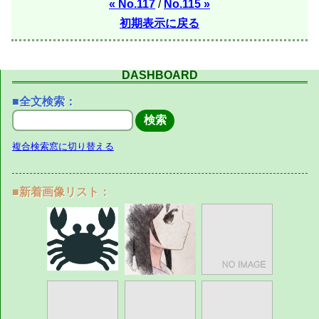
« No.117
/
No.115 »
初期表示に戻る
DASHBOARD
■全文検索：
複合検索窓に切り替える
■新着画像リスト：