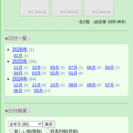
全2個
（総容量 1000.9KB）
■日付一覧：
2026
年
(1)
01
月
(1)
2025
年
(30)
11
月
10
月
09
月
07
月
06
月
05
月
(1)
(1)
(5)
(1)
(5)
(1)
04
月
03
月
02
月
01
月
(3)
(3)
(4)
(6)
2024
年
(64)
12
月
11
月
10
月
09
月
08
月
07
月
(5)
(6)
(5)
(6)
(6)
(4)
06
月
05
月
(15)
(17)
■日付検索：
新しい順(降順)
時系列順(昇順)