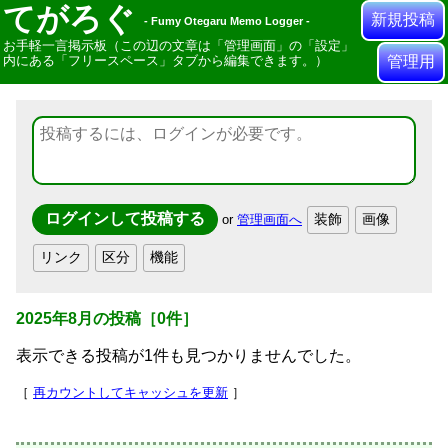
てがろぐ
新規投稿
- Fumy Otegaru Memo Logger -
お手軽一言掲示板（この辺の文章は「管理画面」の「設定」
内にある「フリースペース」タブから編集できます。）
管理用
or
管理画面へ
2025年8月
の投稿
［
0
件］
表示できる投稿が1件も見つかりませんでした。
［
再カウントしてキャッシュを更新
］